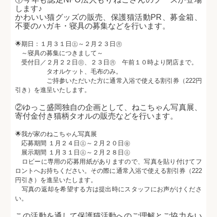
します♪
かわいい猫グッズの販売、保護猫活動PR、募金箱、
不要のハガキ・寝具の募集などを行います。
🌟期日：１月３１日㊏～２月２３日㊊
～寝具の募集につきまして～
受付日／２月２２日㊐、２３日㊊ 午前１０時より閉店まで。
タオルケット、毛布のみ。
ご持参いただいた方に通常入浴で使える割引券（222円
引き）を進呈いたします。
②ゆっこ盛岡独自の企画として、ねこちゃん写真展、
寄付金付き猫柄タオルの販売などを行います。
🌟我が家のねこちゃん写真展
応募期間 １月２４日㊏～２月２０日㊎
展示期間 １月３１日㊏～２月２８日㊏
ロビーに専用の応募用紙がありますので、写真を貼り付けてフ
ロントへお持ちください。その際に通常入浴で使える割引券（222
円引き）を進呈いたします。
写真の返却を希望する方は提出時にスタッフにお声がけくださ
い。
この活動を通して保護猫活動へのご理解とご協力をい