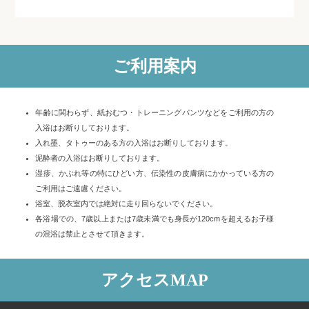
ご利用案内
年齢に関わらず、紙おむつ・トレーニングパンツなどをご利用の方の
入浴はお断りしております。
入れ墨、タトゥーのある方の入浴はお断りしております。
泥酔者の入浴はお断りしております。
湿疹、かぶれ等の特にひどい方、伝染性の皮膚病にかかっている方の
ご利用はご遠慮ください。
浴室、脱衣室内では絶対に走り回らないでください。
各浴場での、7歳以上または7歳未満でも身長が120cmを超えるお子様
の混浴は禁止とさせて頂きます。
アクセスMAP