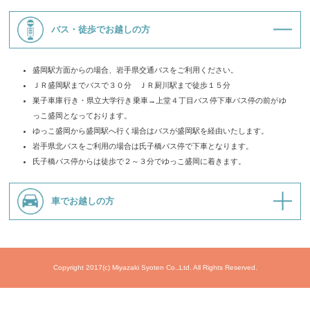
バス・徒歩でお越しの方
盛岡駅方面からの場合、岩手県交通バスをご利用ください。
ＪＲ盛岡駅までバスで３０分 ＪＲ厨川駅まで徒歩１５分
巣子車庫行き・県立大学行き乗車→上堂４丁目バス停下車バス停の前がゆ
っこ盛岡となっております。
ゆっこ盛岡から盛岡駅へ行く場合はバスが盛岡駅を経由いたします。
岩手県北バスをご利用の場合は氏子橋バス停で下車となります。
氏子橋バス停からは徒歩で２～３分でゆっこ盛岡に着きます。
車でお越しの方
Copyright 2017(c) Miyazaki Syoten Co.,Ltd. All Rights Reserved.