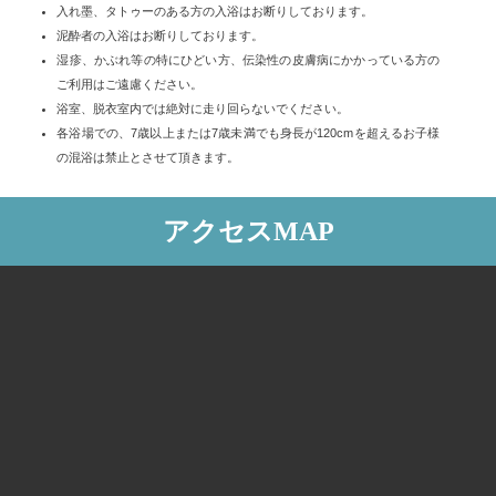
入れ墨、タトゥーのある方の入浴はお断りしております。
泥酔者の入浴はお断りしております。
湿疹、かぶれ等の特にひどい方、伝染性の皮膚病にかかっている方の
ご利用はご遠慮ください。
浴室、脱衣室内では絶対に走り回らないでください。
各浴場での、7歳以上または7歳未満でも身長が120cmを超えるお子様
の混浴は禁止とさせて頂きます。
アクセスMAP