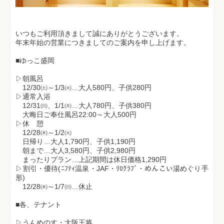
いつもご利用頂きまして誠にありがとうございます。
年末年始の営業につきましてのご案内を申し上げます。
■ゆっこ盛岡
▷朝風呂
12/30㈯～1/3㈫…大人580円、子供280円
▷通常入浴
12/31㈰、1/1㈪…大人780円、子供380円
大晦日ご奉仕風呂22:00～大人500円
▷休 憩
12/28㈭～1/2㈫
日帰り…大人1,790円、子供1,190円
朝まで…大人3,580円、子供2,980円
まったりプラン…上記期間は休日価格1,290円
▷割引・優待
(ﾆﾌﾃｨ温泉・JAF・ﾘﾛｸﾗﾌﾞ・めんこい湯めぐり手
形)
12/28㈭～1/7㈰…休止
■各、テナント
▷うんめのす・大阪王将