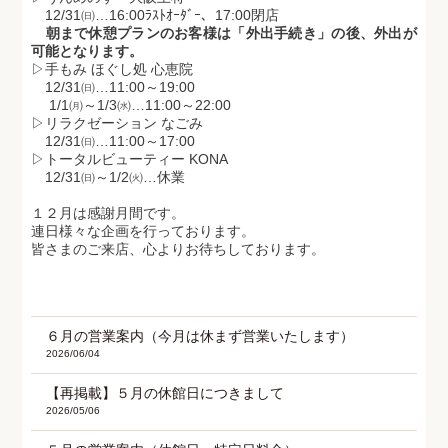
12/31㈰…16:00ﾗｽﾄｵｰﾀﾞｰ、17:00閉店
朝まで休憩プランのお客様は「外出手続き」の後、外出が
可能となります。
▷手もみ ほぐし処 心恵院
12/31㈰…11:00～19:00
1/1㈪～1/3㈬…11:00～22:00
▷リラクゼーション なごみ
12/31㈰…11:00～17:00
▷トータルビューティー KONA
12/31㈰～1/2㈫…休業
１２月は感謝月間です。
連日様々な企画を行っております。
皆さまのご来店、心よりお待ちしております。
６月の営業案内（今月は休まず営業いたします）
2026/06/04
【再掲載】５月の休館日につきまして
2026/05/06