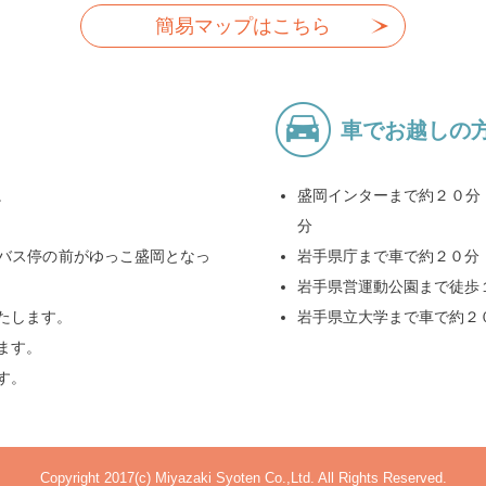
簡易マップはこちら
車でお越しの
。
盛岡インターまで約２０分
分
バス停の前がゆっこ盛岡となっ
岩手県庁まで車で約２０分
岩手県営運動公園まで徒歩
たします。
岩手県立大学まで車で約２
ります。
す。
Copyright 2017(c) Miyazaki Syoten Co.,Ltd. All Rights Reserved.