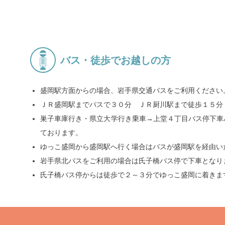
バス・徒歩でお越しの方
盛岡駅方面からの場合、岩手県交通バスをご利用ください
ＪＲ盛岡駅までバスで３０分 ＪＲ厨川駅まで徒歩１５分
巣子車庫行き・県立大学行き乗車→上堂４丁目バス停下車
ております。
ゆっこ盛岡から盛岡駅へ行く場合はバスが盛岡駅を経由い
岩手県北バスをご利用の場合は氏子橋バス停で下車とな
氏子橋バス停からは徒歩で２～３分でゆっこ盛岡に着きま