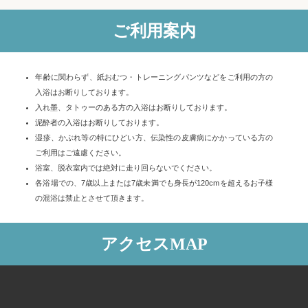
ご利用案内
年齢に関わらず、紙おむつ・トレーニングパンツなどをご利用の方の
入浴はお断りしております。
入れ墨、タトゥーのある方の入浴はお断りしております。
泥酔者の入浴はお断りしております。
湿疹、かぶれ等の特にひどい方、伝染性の皮膚病にかかっている方の
ご利用はご遠慮ください。
浴室、脱衣室内では絶対に走り回らないでください。
各浴場での、7歳以上または7歳未満でも身長が120cmを超えるお子様
の混浴は禁止とさせて頂きます。
アクセスMAP