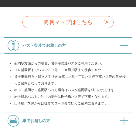
簡易マップはこちら
バス・徒歩でお越しの方
盛岡駅方面からの場合、岩手県交通バスをご利用ください。
ＪＲ盛岡駅までバスで３０分 ＪＲ厨川駅まで徒歩１５分
巣子車庫行き・県立大学行き乗車→上堂４丁目バス停下車バス停の前がゆ
っこ盛岡となっております。
ゆっこ盛岡から盛岡駅へ行く場合はバスが盛岡駅を経由いたします。
岩手県北バスをご利用の場合は氏子橋バス停で下車となります。
氏子橋バス停からは徒歩で２～３分でゆっこ盛岡に着きます。
車でお越しの方