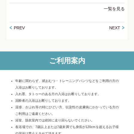
一覧を見る
PREV
NEXT
ご利用案内
年齢に関わらず、紙おむつ・トレーニングパンツなどをご利用の方の
入浴はお断りしております。
入れ墨、タトゥーのある方の入浴はお断りしております。
泥酔者の入浴はお断りしております。
湿疹、かぶれ等の特にひどい方、伝染性の皮膚病にかかっている方の
ご利用はご遠慮ください。
浴室、脱衣室内では絶対に走り回らないでください。
各浴場での、7歳以上または7歳未満でも身長が120cmを超えるお子様
の混浴は禁止とさせて頂きます。