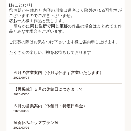
[おことわり]
①お題から離れた内容の川柳は選考より除外される可能性が
ございますのでご注意下さいませ。
②お一人様１作品と致します。
明らかに
同じ住所で同じ筆跡
の作品の場合はまとめて１作
品とみなす場合もございます。
ご応募の際はお気をつけ下さいます様ご案内申し上げます。
たくさんの楽しい川柳をお待ちしております！
６月の営業案内（今月は休まず営業いたします）
2026/06/04
【再掲載】５月の休館日につきまして
2026/05/06
５月の営業案内（休館日・特定日料金）
2026/03/29
🌸春休みキッズプラン🌸
2026/03/26