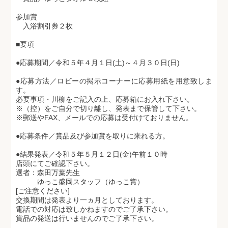
参加賞
入浴割引券２枚
■要項
●応募期間／令和５年４月１日(土)～４月３０日(日)
●応募方法／ロビーの掲示コーナーに応募用紙を用意致しま
す。
必要事項・川柳をご記入の上、応募箱にお入れ下さい。
※（控）をご自分で切り離し、発表まで保管して下さい。
※郵送やFAX、メールでの応募は受付けておりません。
●応募条件／賞品及び参加賞を取りに来れる方。
●結果発表／令和５年５月１２日(金)午前１０時
店頭にてご確認下さい。
選者：森田万葉先生
ゆっこ盛岡スタッフ（ゆっこ賞）
[ご注意ください]
交換期間は発表より一ヵ月としております。
電話での対応は致しかねますのでご了承下さい。
賞品の発送は行いませんのでご了承下さい。