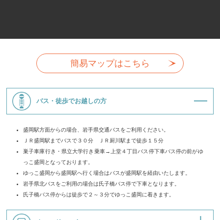
簡易マップはこちら
バス・徒歩でお越しの方
盛岡駅方面からの場合、岩手県交通バスをご利用ください。
ＪＲ盛岡駅までバスで３０分 ＪＲ厨川駅まで徒歩１５分
巣子車庫行き・県立大学行き乗車→上堂４丁目バス停下車バス停の前がゆ
っこ盛岡となっております。
ゆっこ盛岡から盛岡駅へ行く場合はバスが盛岡駅を経由いたします。
岩手県北バスをご利用の場合は氏子橋バス停で下車となります。
氏子橋バス停からは徒歩で２～３分でゆっこ盛岡に着きます。