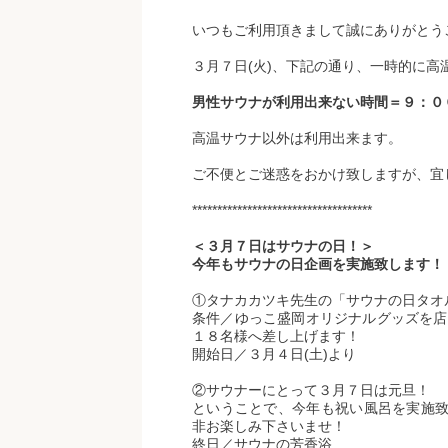
いつもご利用頂きまして誠にありがとう
３月７日(火)、下記の通り、一時的に高
男性サウナが利用出来ない時間＝９：０
高温サウナ以外は利用出来ます。
ご不便とご迷惑をおかけ致しますが、宜
************************************
＜３月７日はサウナの日！＞
今年もサウナの日企画を実施致します！
①タナカカツキ先生の「サウナの日タオ
条件／ゆっこ盛岡オリジナルグッズを店頭
１８名様へ差し上げます！
開始日／３月４日(土)より
②サウナーにとって３月７日は元旦！
ということで、今年も祝い風呂を実施
非お楽しみ下さいませ！
終日／サウナの芳香浴