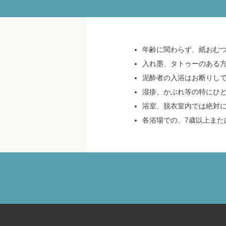
年齢に関わらず、紙おむ
入れ墨、タトゥーのある
泥酔者の入浴はお断りし
湿疹、かぶれ等の特にひ
浴室、脱衣室内では絶対
各浴場での、7歳以上また