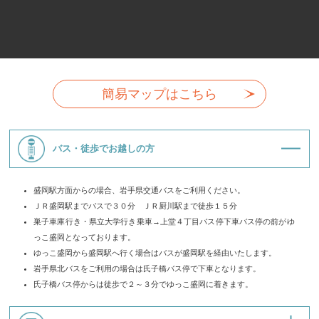
簡易マップはこちら
バス・徒歩でお越しの方
盛岡駅方面からの場合、岩手県交通バスをご利用ください。
ＪＲ盛岡駅までバスで３０分 ＪＲ厨川駅まで徒歩１５分
巣子車庫行き・県立大学行き乗車→上堂４丁目バス停下車バス停の前がゆ
っこ盛岡となっております。
ゆっこ盛岡から盛岡駅へ行く場合はバスが盛岡駅を経由いたします。
岩手県北バスをご利用の場合は氏子橋バス停で下車となります。
氏子橋バス停からは徒歩で２～３分でゆっこ盛岡に着きます。