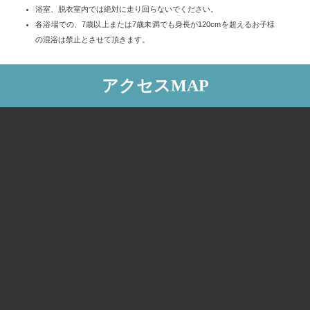
浴室、脱衣室内では絶対に走り回らないでください。
各浴場での、7歳以上または7歳未満でも身長が120cmを超えるお子様
の混浴は禁止とさせて頂きます。
アクセスMAP