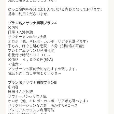
ゆっこ盛岡を存分に楽しんで頂ける内容となっております。
是非ご利用くださいませ。
プラン名／サウナ満喫プランA
⦿内容
日帰り入浴休憩
サウナーメンorサウナ飯
オロポ（他、キレポ・カルポ・リアポも選べます）
手もみ、ほぐし処心恵院１５分（別途追加可能）
プレミアムラウンジ利用可能
⦿受付け時間１０：００～
⦿価格 ４，０００円(税込)
＜注意＞
マッサージの事前予約をおすすめ致します。
電話予約：当日午前１０：００～
プラン名／サウナ満喫プランB
⦿内容
日帰り入浴休憩
サウナーメンorサウナ飯
オロポ（他、キレポ・カルポ・リアポも選べます）
リラクゼーションなごみ あかすりAコース
プレミアムラウンジ利用可能