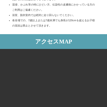
湿疹、かぶれ等の特にひどい方、伝染性の皮膚病にかかっている方の
ご利用はご遠慮ください。
浴室、脱衣室内では絶対に走り回らないでください。
各浴場での、7歳以上または7歳未満でも身長が120cmを超えるお子様
の混浴は禁止とさせて頂きます。
アクセスMAP