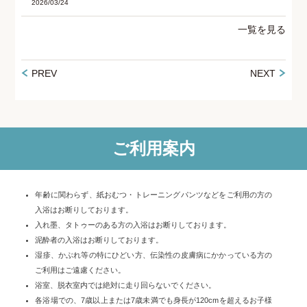
2026/03/24
一覧を見る
PREV
NEXT
ご利用案内
年齢に関わらず、紙おむつ・トレーニングパンツなどをご利用の方の
入浴はお断りしております。
入れ墨、タトゥーのある方の入浴はお断りしております。
泥酔者の入浴はお断りしております。
湿疹、かぶれ等の特にひどい方、伝染性の皮膚病にかかっている方の
ご利用はご遠慮ください。
浴室、脱衣室内では絶対に走り回らないでください。
各浴場での、7歳以上または7歳未満でも身長が120cmを超えるお子様