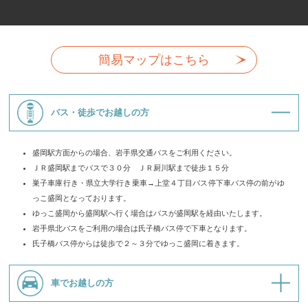
簡易マップはこちら
バス・徒歩でお越しの方
盛岡駅方面からの場合、岩手県交通バスをご利用ください。
ＪＲ盛岡駅までバスで３０分 ＪＲ厨川駅まで徒歩１５分
巣子車庫行き・県立大学行き乗車→上堂４丁目バス停下車バス停の前がゆ
っこ盛岡となっております。
ゆっこ盛岡から盛岡駅へ行く場合はバスが盛岡駅を経由いたします。
岩手県北バスをご利用の場合は氏子橋バス停で下車となります。
氏子橋バス停からは徒歩で２～３分でゆっこ盛岡に着きます。
車でお越しの方