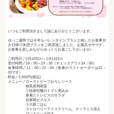
いつもご利用頂きまして誠にありがとうございます。
ゆっこ盛岡では今年もバレンタインプランと称したお食事付
き日帰り休憩プランをご用意致しました。お風呂やサウナ、
お食事を楽しみながらゆっくりお過ごし下さいませ♪
ご利用日／2月10日㈭～2月14日㈪
受付時間／10：00～19：30（チェックアウト24：00）
食事時間／11：00～22：00（食事のラストオーダーは22：
00です）
料金／2,500円(税込)
メニュー／ローストビーフおろしソース
桜島産鶏南蛮
三陸産牡蠣のトマト煮込み
春菊とトレビスのサラダ
自家製ピクルス
十六穀ごはん
ストロベリーアイスクリーム、ティラミス添え
ワンドリンク付き