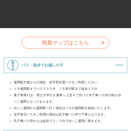
簡易マップはこちら
バス・徒歩でお越しの方
盛岡駅方面からの場合、岩手県交通バスをご利用ください。
ＪＲ盛岡駅までバスで３０分 ＪＲ厨川駅まで徒歩１５分
巣子車庫行き・県立大学行き乗車→上堂４丁目バス停下車バス停の前がゆ
っこ盛岡となっております。
ゆっこ盛岡から盛岡駅へ行く場合はバスが盛岡駅を経由いたします。
岩手県北バスをご利用の場合は氏子橋バス停で下車となります。
氏子橋バス停からは徒歩で２～３分でゆっこ盛岡に着きます。