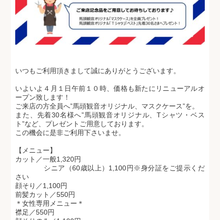
いつもご利用頂きまして誠にありがとうございます。
いよいよ４月１日午前１０時、価格も新たにリニューアルオ
ープン致します！
ご来店の方全員へ”馬頭観音オリジナル、マスクケース”を。
また、先着30名様へ”馬頭観音オリジナル、Tシャツ・ベス
ト”など、プレゼントご用意しております。
この機会に是非ご利用下さいませ。
【メニュー】
カット／一般1,320円
シニア（60歳以上）1,100円※身分証をご提示くだ
さい
顔そり／1,100円
前髪カット／550円
＊女性専用メニュー＊
襟足／550円