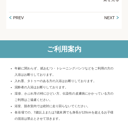
PREV
NEXT
ご利用案内
年齢に関わらず、紙おむつ・トレーニングパンツなどをご利用の方の
入浴はお断りしております。
入れ墨、タトゥーのある方の入浴はお断りしております。
泥酔者の入浴はお断りしております。
湿疹、かぶれ等の特にひどい方、伝染性の皮膚病にかかっている方の
ご利用はご遠慮ください。
浴室、脱衣室内では絶対に走り回らないでください。
各浴場での、7歳以上または7歳未満でも身長が120cmを超えるお子様
の混浴は禁止とさせて頂きます。