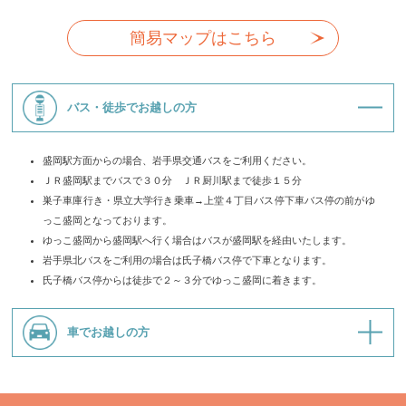
簡易マップはこちら
バス・徒歩でお越しの方
盛岡駅方面からの場合、岩手県交通バスをご利用ください。
ＪＲ盛岡駅までバスで３０分 ＪＲ厨川駅まで徒歩１５分
巣子車庫行き・県立大学行き乗車→上堂４丁目バス停下車バス停の前がゆ
っこ盛岡となっております。
ゆっこ盛岡から盛岡駅へ行く場合はバスが盛岡駅を経由いたします。
岩手県北バスをご利用の場合は氏子橋バス停で下車となります。
氏子橋バス停からは徒歩で２～３分でゆっこ盛岡に着きます。
車でお越しの方