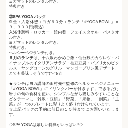
ヨガマットのレンタル付き。
特典付き
②SPA YOGA パック
料金：入浴休憩＋ヨガ６０分＋ランチ「#YOGA BOWL」＝
３，３００円(税込)
入浴休憩料・ロッカー・館内着・フェイスタオル・バスタオ
ル付き。
ヨガマットのレンタル付き。
特典付き。
ヘルシーベジランチ付き。
６月のランチ
は、十八穀わかめご飯・仙台麩のカツレツ・パ
イナップルのイタリアンサラダ・枝豆豆腐・パプリカのピク
ルス・ヤングコーンのグリル・マンゴープリン風デザート、
とても美味しそうです(^-^)/☆
★ランチはヨガ講師の田村先生監修のヘルシーベジメニュー
「
#
YOGA
BOWL」にドリンクバーが付きます。できるだけ
岩手の旬の食材を使い、シンプルながら親しみやすいことな
どをテーマに「雑穀・豆類」「野菜」「果物」「副菜」「主
菜」が一つのプレートに彩りよく盛り付けられています。
☆上記パックの予約は前日の１５時までにお願いいたしま
す。
◇SPA YOGAは嬉しい特典がいっぱい!!◇