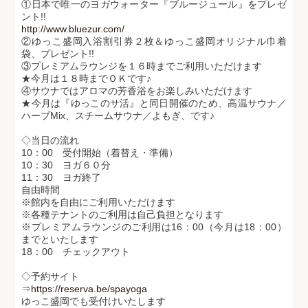
①日本で唯一のヨガウォーター『ブルージュール』をプレゼ
ント!!
http://www.bluezur.com/
②ゆっこ盛岡入浴割引券２枚＆ゆっこ盛岡オリジナル巾着
袋、プレゼント!!
③プレミアムラウンジを１６時までご利用いただけます
★今月は１８時までＯＫです♪
④サウナではアロマの芳香浴をお楽しみいただけます
★今月は『ゆっこのサ活』と同日開催のため、高温サウナ／
ハーブMix、スチームサウナ／よもぎ、です♪
◇当日の流れ
10：00 受付開始（着替え・準備）
10：30 ヨガ６０分
11：30 ヨガ終了
自由時間
※館内を自由にご利用いただけます
※各種テナントのご利用は自己負担となります
※プレミアムラウンジのご利用は16：00（今月は18：00）
までといたします
18：00 チェックアウト
◇予約サイト
⇒
https://reserva.be/spayoga
ゆっこ盛岡でも受付けいたします