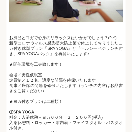
お風呂とヨガで心身のリラックスはいかがでしょう？(^-^)
新型コロナウィルス感染拡大防止策で休止しておりましたヨ
ガ付き休憩プラン『SPA YOGA』と『ヘルシーベジランチ付
き、SPA YOGAパック』を再開いたします♪
★開催環境を工夫致します！
会場／男性仮眠室
定員制／１２名、適度な間隔を確保いたします
食事／座席の間隔を確保いたします（ランチの内容はお品書
きをご覧ください）
★ヨガ付きプランは二種類！
①SPA YOGA
料金：入浴休憩＋ヨガ６０分＝２，２００円(税込)
入浴休憩料・ロッカー・館内着・フェイスタオル・バスタオ
ル付き。