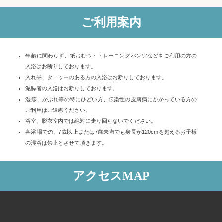
ご利用案内
年齢に関わらず、紙おむつ・トレーニングパンツなどをご利用の方の
入浴はお断りしております。
入れ墨、タトゥーのある方の入浴はお断りしております。
泥酔者の入浴はお断りしております。
湿疹、かぶれ等の特にひどい方、伝染性の皮膚病にかかっている方の
ご利用はご遠慮ください。
浴室、脱衣室内では絶対に走り回らないでください。
各浴場での、7歳以上または7歳未満でも身長が120cmを超えるお子様
の混浴は禁止とさせて頂きます。
アクセスMAP