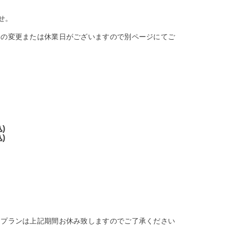
せ。
間の変更または休業日がございますので別ページにてご
)
)
きプランは上記期間お休み致しますのでご了承ください