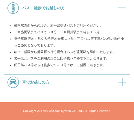
バス・徒歩でお越しの方
盛岡駅方面からの場合、岩手県交通バスをご利用ください。
ＪＲ盛岡駅までバスで３０分 ＪＲ厨川駅まで徒歩１５分
巣子車庫行き・県立大学行き乗車→上堂４丁目バス停下車バス停の前がゆ
っこ盛岡となっております。
ゆっこ盛岡から盛岡駅へ行く場合はバスが盛岡駅を経由いたします。
岩手県北バスをご利用の場合は氏子橋バス停で下車となります。
氏子橋バス停からは徒歩で２～３分でゆっこ盛岡に着きます。
車でお越しの方
Copyright 2017(c) Miyazaki Syoten Co.,Ltd. All Rights Reserved.