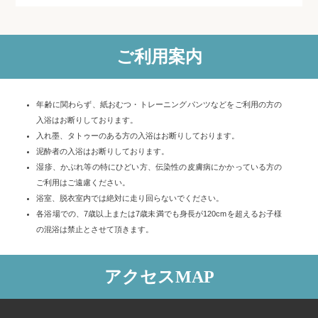
ご利用案内
年齢に関わらず、紙おむつ・トレーニングパンツなどをご利用の方の
入浴はお断りしております。
入れ墨、タトゥーのある方の入浴はお断りしております。
泥酔者の入浴はお断りしております。
湿疹、かぶれ等の特にひどい方、伝染性の皮膚病にかかっている方の
ご利用はご遠慮ください。
浴室、脱衣室内では絶対に走り回らないでください。
各浴場での、7歳以上または7歳未満でも身長が120cmを超えるお子様
の混浴は禁止とさせて頂きます。
アクセスMAP