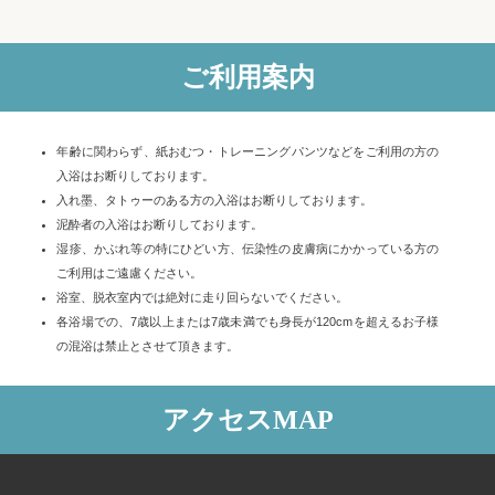
ご利用案内
年齢に関わらず、紙おむつ・トレーニングパンツなどをご利用の方の
入浴はお断りしております。
入れ墨、タトゥーのある方の入浴はお断りしております。
泥酔者の入浴はお断りしております。
湿疹、かぶれ等の特にひどい方、伝染性の皮膚病にかかっている方の
ご利用はご遠慮ください。
浴室、脱衣室内では絶対に走り回らないでください。
各浴場での、7歳以上または7歳未満でも身長が120cmを超えるお子様
の混浴は禁止とさせて頂きます。
アクセスMAP