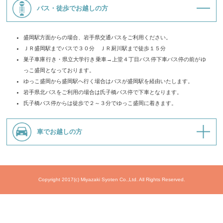
バス・徒歩でお越しの方
盛岡駅方面からの場合、岩手県交通バスをご利用ください。
ＪＲ盛岡駅までバスで３０分 ＪＲ厨川駅まで徒歩１５分
巣子車庫行き・県立大学行き乗車→上堂４丁目バス停下車バス停の前がゆ
っこ盛岡となっております。
ゆっこ盛岡から盛岡駅へ行く場合はバスが盛岡駅を経由いたします。
岩手県北バスをご利用の場合は氏子橋バス停で下車となります。
氏子橋バス停からは徒歩で２～３分でゆっこ盛岡に着きます。
車でお越しの方
Copyright 2017(c) Miyazaki Syoten Co.,Ltd. All Rights Reserved.