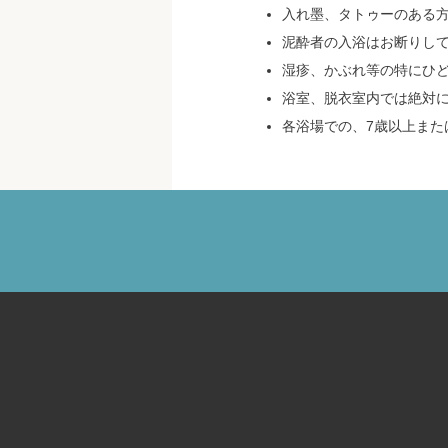
入れ墨、タトゥーのある
泥酔者の入浴はお断りし
湿疹、かぶれ等の特にひ
浴室、脱衣室内では絶対
各浴場での、7歳以上また