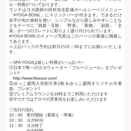
ル・特典がついております。
ランチはヨガ講師の田村先生監修のヘルシーベジメニュー
「#YOGA BOWL」にドリンクバーが付きます。できるだけ
岩手の旬の食材を使い、シンプルながら親しみやすいことな
どをテーマに「雑穀・豆類」「野菜」「果物」「副菜」「主
菜」が一つのプレートに彩りよく盛り付けられています。
#YOGA BOWLのイメージ写真はこのページの最後に掲載し
てあります。
☆上記パックの予約は前日の15：00までにお願いいたしま
す。
～SPA YOGAは嬉しい特典がいっぱい!!～
①日本で唯一のヨガウォーター『ブルージュール』をプレゼ
ント!!
http://www.bluezur.com/
②ゆっこ盛岡入浴割引券2枚＆ゆっこ盛岡オリジナル巾着
袋、プレゼント!!
③プレミアムラウンジを16時までご利用いただけます
④サウナではアロマの芳香浴をお楽しみいただけます
◇当日の流れ
10：00 受付開始（着替え・準備）
10：30 ヨガ60分
11：30 ヨガ終了
自由時間