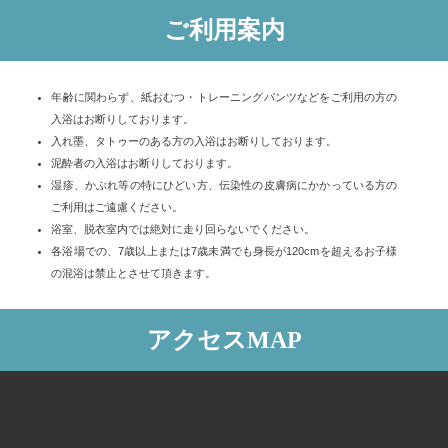
ご利用案内
年齢に関わらず、紙おむつ・トレーニングパンツなどをご利用の方の
入浴はお断りしております。
入れ墨、タトゥーのある方の入浴はお断りしております。
泥酔者の入浴はお断りしております。
湿疹、かぶれ等の特にひどい方、伝染性の皮膚病にかかっている方の
ご利用はご遠慮ください。
浴室、脱衣室内では絶対に走り回らないでください。
各浴場での、7歳以上または7歳未満でも身長が120cmを超えるお子様
の混浴は禁止とさせて頂きます。
アクセスMAP