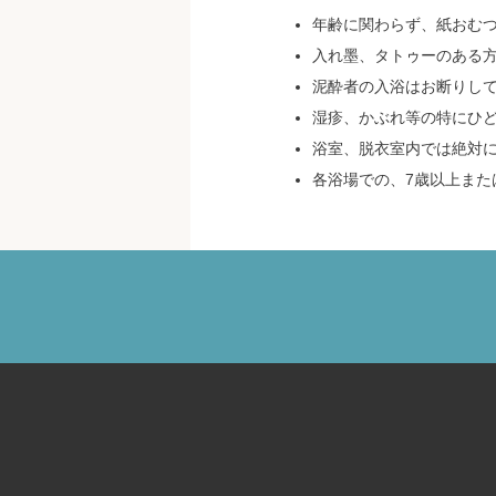
年齢に関わらず、紙おむ
入れ墨、タトゥーのある
泥酔者の入浴はお断りし
湿疹、かぶれ等の特にひ
浴室、脱衣室内では絶対
各浴場での、7歳以上また