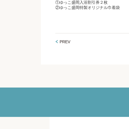
①ゆっこ盛岡入浴割引券２枚
②ゆっこ盛岡特製オリジナル巾着袋
PREV