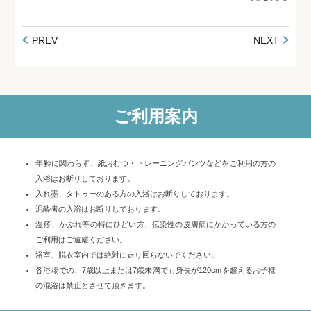
PREV
NEXT
ご利用案内
年齢に関わらず、紙おむつ・トレーニングパンツなどをご利用の方の
入浴はお断りしております。
入れ墨、タトゥーのある方の入浴はお断りしております。
泥酔者の入浴はお断りしております。
湿疹、かぶれ等の特にひどい方、伝染性の皮膚病にかかっている方の
ご利用はご遠慮ください。
浴室、脱衣室内では絶対に走り回らないでください。
各浴場での、7歳以上または7歳未満でも身長が120cmを超えるお子様
の混浴は禁止とさせて頂きます。