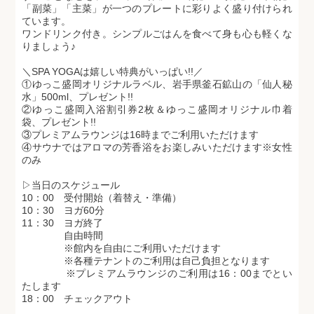
「副菜」「主菜」が一つのプレートに彩りよく盛り付けられ
ています。
ワンドリンク付き。シンプルごはんを食べて身も心も軽くな
りましょう♪
＼SPA YOGAは嬉しい特典がいっぱい!!／
①ゆっこ盛岡オリジナルラベル、岩手県釜石鉱山の「仙人秘
水」500ml、プレゼント!!
②ゆっこ盛岡入浴割引券2枚＆ゆっこ盛岡オリジナル巾着
袋、プレゼント!!
③プレミアムラウンジは16時までご利用いただけます
④サウナではアロマの芳香浴をお楽しみいただけます※女性
のみ
▷当日のスケジュール
10：00 受付開始（着替え・準備）
10：30 ヨガ60分
11：30 ヨガ終了
自由時間
※館内を自由にご利用いただけます
※各種テナントのご利用は自己負担となります
※プレミアムラウンジのご利用は16：00までとい
たします
18：00 チェックアウト