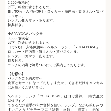
2,200円(税込)
以下、料金に含まれるもの。
ヨガ60分・入浴休憩料・ロッカー・館内着・貸タオル・貸バ
スタオル。
レンタルヨガマットあります。
特典付き。
🔶SPA YOGA パック🔶
3,500円(税込)
以下、料金に含まれるもの。
ヨガ60分・入浴休憩料・ヘルシーランチ「YOGA BOWL」・
ロッカー・館内着・貸タオル・貸バスタオル。
レンタルヨガマットあります。
特典付き。
ランチの内容は毎月SNSにてご案内しております。
【お願い】
パックをご予約の方へ
食事とセットになっておりますため、できるだけキャンセル
はお控えくださいませ。
＼ヘルシーランチ「YOGA BOWL」はヨガ講師、田村先生の
監修です／
できるだけ岩手の旬の食材を使い、シンプルながら親しみや
すいことなどをテーマに「雑穀・豆類」「野菜」「果物」