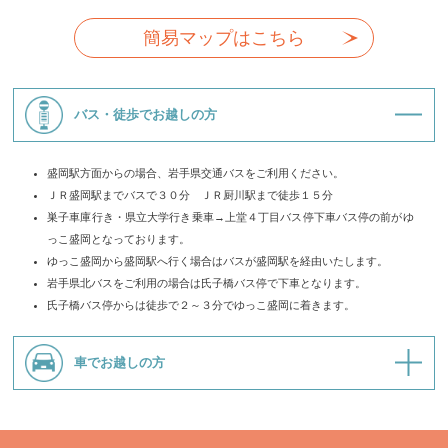
簡易マップはこちら
バス・徒歩でお越しの方
盛岡駅方面からの場合、岩手県交通バスをご利用ください。
ＪＲ盛岡駅までバスで３０分 ＪＲ厨川駅まで徒歩１５分
巣子車庫行き・県立大学行き乗車→上堂４丁目バス停下車バス停の前がゆ
っこ盛岡となっております。
ゆっこ盛岡から盛岡駅へ行く場合はバスが盛岡駅を経由いたします。
岩手県北バスをご利用の場合は氏子橋バス停で下車となります。
氏子橋バス停からは徒歩で２～３分でゆっこ盛岡に着きます。
車でお越しの方