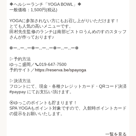
🔶ヘルシーランチ「YOGA BOWL」🔶
一般価格：1,500円(税込)
YOGAに参加されない方にもお召し上がりいただけます！
とても人気の高いメニューです。
田村先生監修のランチは南部ビストロうんめのすのスタッフ
さんが作っております♪
❁ー‥ー‥ー❁ー‥ー‥ー❁ー‥ー‥ー❁
▷予約方法
ゆっこ盛岡／📞019-647-7500
予約サイト／
https://reserva.be/spayoga
▷決済方法
フロントにて、現金・各種クレジットカード・QRコード決済
#paypay
にてお支払い頂けます。
⦿ゆっこのポイントも貯まります！
SPA YOGAもポイント対象ですので、入館時ポイントカード
の提示をお願いいたします。
一覧を見る