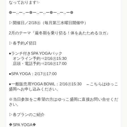
なっております✨
❁ー‥ー‥ー❁ー‥ー‥ー❁ー‥ー‥ー❁
▷開催日／2/18㊌（毎月第三水曜日開催中）
2月のテーマ『厳冬期を乗り切る！体をあたためるヨガ』
▷各予約〆切日
●ランチ付きSPA YOGAパック
オンライン予約⇒2/16㊊15:30
店頭・電話予約⇒2/16㊊17:00
●SPA YOGA：2/17㊋17:00
●一般販売用YOGA BOWL：2/16㊊15:30 ←こちらはゆっこ
盛岡へお申し込みください。
※当日参加をご希望の方はゆっこ盛岡に直接お問い合せくだ
さい。
▷各プランのご紹介
🔶SPA YOGA🔶