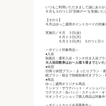
いつもご利用いただきまして誠にありが
６月も３のつく日”宮崎デー”を実施いた
【その１】
今月はゆっこ盛岡ポイントカードの対象
実施日／６月 ３日(金)
６月１３日(月)
６月２３日(木) ３のつく日☆
～ポイント対象商品～
●入浴
朝風呂・通常入浴・ランチ付き入浴プラン
※入浴回数券はお一人様５冊までといた
●休憩
日帰り休憩プラン・まったりプラン・
眠プラン・朝まで快眠朝食付きプラン・
●商品
ゆっこ盛岡オリジナル商品
Ｔシャツ・サウナハット・メッシュバッグ・
ウナマスク・缶バッジ・ステッカー・オ
※オンラインショップ購入商品は対象外
～ポイントカード会員募集中～