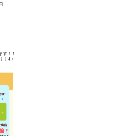
円
。
ます！！
ります♪