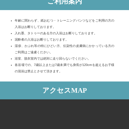
ご利用案内
年齢に関わらず、紙おむつ・トレーニングパンツなどをご利用の方の
入浴はお断りしております。
入れ墨、タトゥーのある方の入浴はお断りしております。
泥酔者の入浴はお断りしております。
湿疹、かぶれ等の特にひどい方、伝染性の皮膚病にかかっている方の
ご利用はご遠慮ください。
浴室、脱衣室内では絶対に走り回らないでください。
各浴場での、7歳以上または7歳未満でも身長が120cmを超えるお子様
の混浴は禁止とさせて頂きます。
アクセスMAP